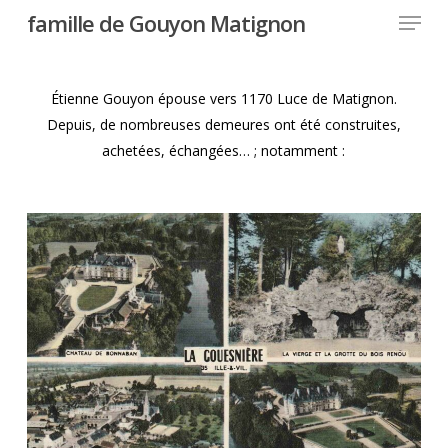
Menu
Skip
famille de Gouyon Matignon
to
Close
main
Menu
content
Étienne Gouyon épouse vers 1170 Luce de Matignon.
Depuis, de nombreuses demeures ont été construites,
achetées, échangées… ; notamment :